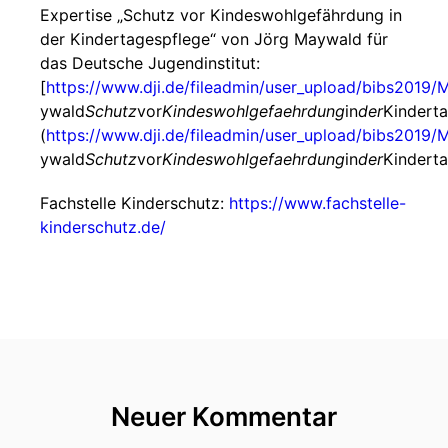
Expertise „Schutz vor Kindeswohlgefährdung in
der Kindertagespflege“ von Jörg Maywald für
das Deutsche Jugendinstitut:
[
https://www.dji.de/fileadmin/user_upload/bibs2019/
ywald
Schutz
vor
Kindeswohlgefaehrdung
in
der
Kinderta
(
https://www.dji.de/fileadmin/user_upload/bibs2019/
ywald
Schutz
vor
Kindeswohlgefaehrdung
in
der
Kinderta
Fachstelle Kinderschutz:
https://www.fachstelle-
kinderschutz.de/
Neuer Kommentar